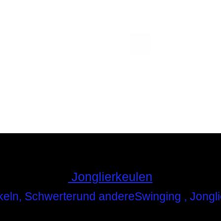
Schnellansicht
Jonglierkeulen
keln,
Schwerter
und andere
Swinging , Jongl