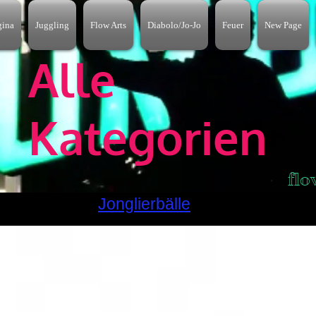
gina
Juggling
Flow Arts
Diabolo/Jo-Jo
Feuer
New Page
Alle
Kategorien
fl
Jonglierbälle