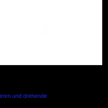
Jug
Pre
51,
ieren und drehende