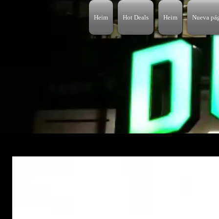
Heim
Hot Deals
Heim
Nueva pá