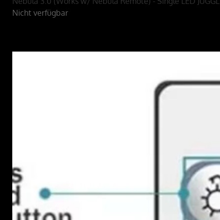
Nebula 3.0 (Works w/ Nebula Remote) - Single LED JUG
Nicht verfügbar