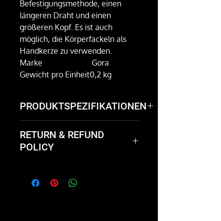
Befestigungsmethode, einen
längeren Draht und einen
größeren Kopf. Es ist auch
möglich, die Körperfackeln als
Handkerze zu verwenden.
Marke
Gora
Gewicht pro Einheit
0,2 kg
PRODUKTSPEZIFIKATIONEN
Gewicht pro Einheit:
200g
RETURN & REFUND
POLICY
Not happy with the product?
We'll take it back and exchange
it or give you a full refund.