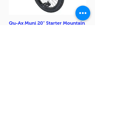
Qu-Ax Muni 20" Starter Mountain
Einrad
Preis
280,00 $
In den Warenkorb