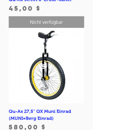
Preis
45,00 $
Nicht verfügbar
Qu-Ax 27,5" QX Muni Einrad
(MUNI=Berg Einrad)
Preis
580,00 $