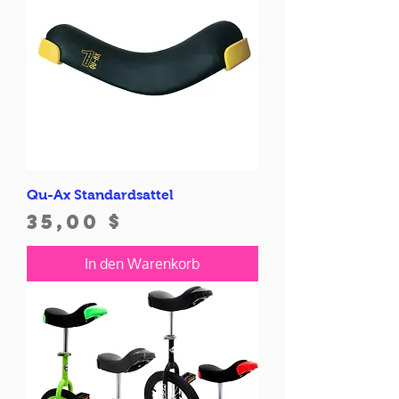
Qu-Ax Standardsattel
Preis
35,00 $
In den Warenkorb