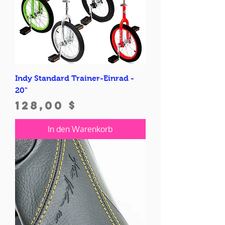
Indy Standard Trainer-Einrad -
20"
Preis
128,00 $
In den Warenkorb