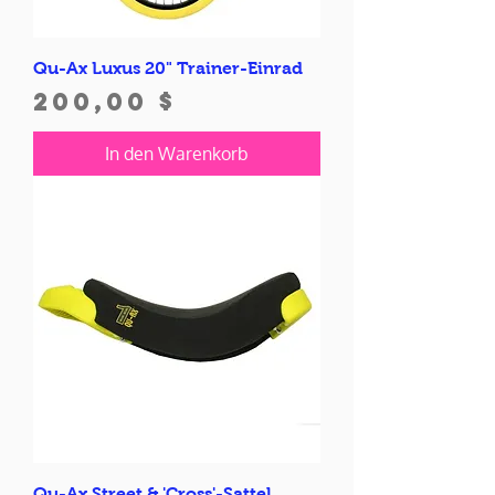
Qu-Ax Luxus 20" Trainer-Einrad
Preis
200,00 $
In den Warenkorb
Qu-Ax Street & 'Cross'-Sattel