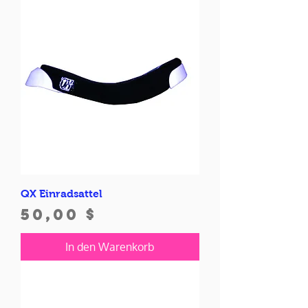
QX Einradsattel
Preis
50,00 $
In den Warenkorb