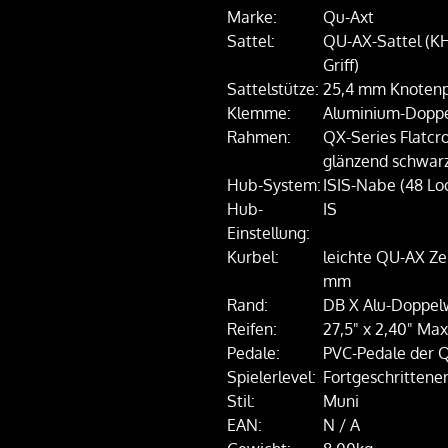
Marke:
Qu-Axt
Sattel:
QU-AX-Sattel (KH-
Griff)
Sattelstütze:
25,4 mm Knotenp
Klemme:
Aluminium-Doppe
Rahmen:
QX-Series Flatc
glänzend schwar
Hub-System:
ISIS-Nabe (48 Lo
Hub-
IS
Einstellung:
Kurbel:
leichte QU-AX Zer
mm
Rand:
DB X Alu-Doppelw
Reifen:
27,5" x 2,40" Maxx
Pedale:
PVC-Pedale der 
Spielerlevel:
Fortgeschrittene
Stil:
Muni
EAN:
N / A