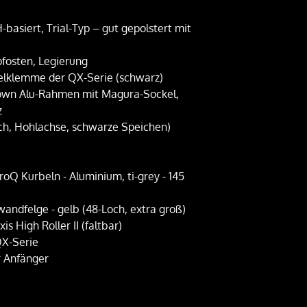
basiert, Trial-Typ – gut gepolstert mit
fosten, Legierung
lklemme der QX-Serie (schwarz)
rown Alu-Rahmen mit Magura-Sockel,
z
ch, Hohlachse, schwarze Speichen)
oQ Kurbeln - Aluminium, ti-grey - 145
andfelge - gelb (48-Loch, extra groß)
is High Roller II (faltbar)
QX-Serie
r Anfänger