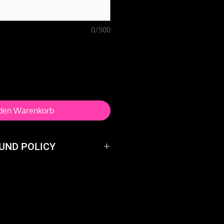
0/500
 den Warenkorb
UND POLICY
 product? We'll take it back
give you a full refund.