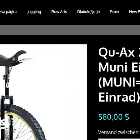
eva página
Juggling
Flow Arts
Diabolo/Jo-Jo
Feuer
New P
Qu-Ax 
Muni E
(MUNI
Einrad
Pre
580,00 $
Versand zwischen 