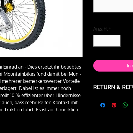
Anzahl
*
In
 Einrad an - Dies ersetzt ihr beliebtes
i Mountainbikes (und damit bei Muni-
d mehrerer bemerkenswerter Vorteile
RETURN & REF
erlagert. Dabei ist es immer noch
 rollt 10 % effizienter über Hindernisse
Not happy with the
t auch, dass mehr Reifen Kontakt mit
and exchange it or 
Traktion führt. Es ist auch merklich