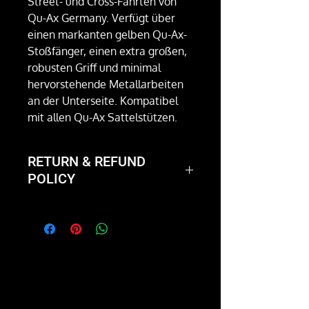
Street- und Cross-Fahrten von
Qu-Ax Germany. Verfügt über
einen markanten gelben Qu-Ax-
Stoßfänger, einen extra großen,
robusten Griff und minimal
hervorstehende Metallarbeiten
an der Unterseite. Kompatibel
mit allen Qu-Ax Sattelstützen.
RETURN & REFUND
POLICY
Not happy with the product?
We'll take it back and exchange
it or give you a full refund.