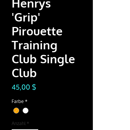
Henrys
'Grip'
Pirouette
Training
Club Single
Club
Preis
45,00 $
Farbe
*
Anzahl
*