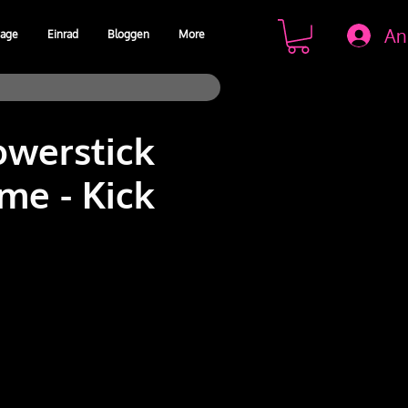
An
age
Einrad
Bloggen
More
owerstick
me - Kick
s