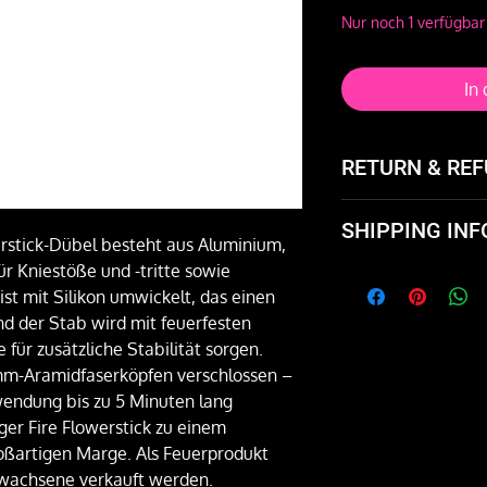
Nur noch 1 verfügbar
In
RETURN & REF
Not happy with the
SHIPPING INF
and exchange it or 
rstick-Dübel besteht aus Aluminium,
für Kniestöße und -tritte sowie
Flat rate $5 in the
ist mit Silikon umwickelt, das einen
Brooklyn and free 
nd der Stab wird mit feuerfesten
and Circus Jams and
für zusätzliche Stabilität sorgen.
-mm-Aramidfaserköpfen verschlossen –
rwendung bis zu 5 Minuten lang
iger Fire Flowerstick zu einem
roßartigen Marge. Als Feuerprodukt
Erwachsene verkauft werden.