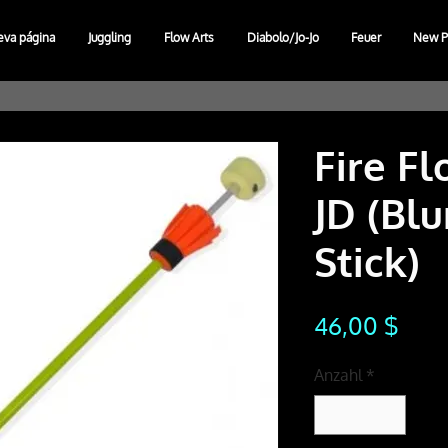
eva página
Juggling
Flow Arts
Diabolo/Jo-Jo
Feuer
New P
Fire Fl
JD (Blu
Stick)
Prei
46,00 $
Anzahl
*