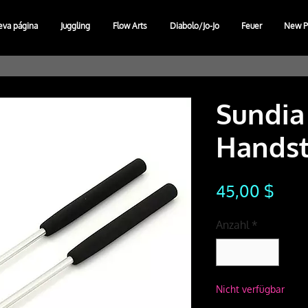
eva página
Juggling
Flow Arts
Diabolo/Jo-Jo
Feuer
New P
Sundia
Hands
Prei
45,00 $
Anzahl
*
Nicht verfügbar