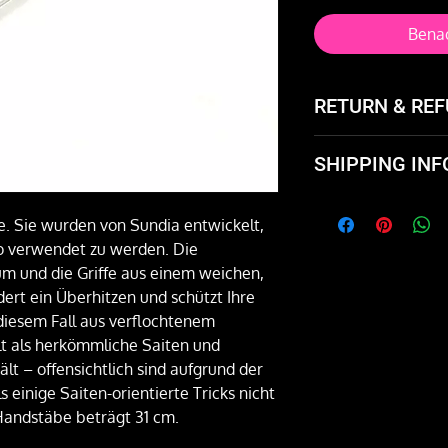
Benac
RETURN & REF
Not happy with the
SHIPPING INF
and exchange it or 
Flat rate $5 in the
. Sie wurden von Sundia entwickelt,
Brooklyn and free 
o verwendet zu werden. Die
and Circus Jams and
um und die Griffe aus einem weichen,
dert ein Überhitzen und schützt Ihre
 diesem Fall aus verflochtenem
ält als herkömmliche Saiten und
t – offensichtlich sind aufgrund der
 einige Saiten-orientierte Tricks nicht
Handstäbe beträgt 31 cm.