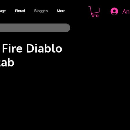
An
age
Einrad
Bloggen
More
 Fire Diablo
tab
s