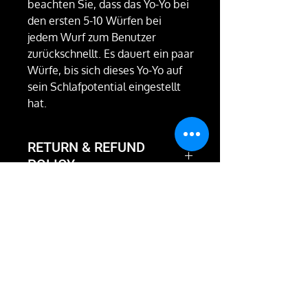
beachten Sie, dass das Yo-Yo bei
den ersten 5-10 Würfen bei
jedem Wurf zum Benutzer
zurückschnellt. Es dauert ein paar
Würfe, bis sich dieses Yo-Yo auf
sein Schlafpotential eingestellt
hat.
RETURN & REFUND
POLICY
Not happy with the product?
We'll take it back and exchange
it or give you a full refund.