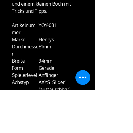
und einem kleinen Buch mit
Tricks und Tipps.
Artikelnum
YOY-031
mer
Marke
Henrys
Durchmesse
61mm
r
Breite
34mm
Form
Gerade
Spielerlevel
Anfänger
Achstyp
AXYS 'Slider'
(austauschbar)
Stil
Schleife/Basis
Reaktionssy
Schwarzer O-Ring
stem
UVP
$16
Gewicht
0,048 kg