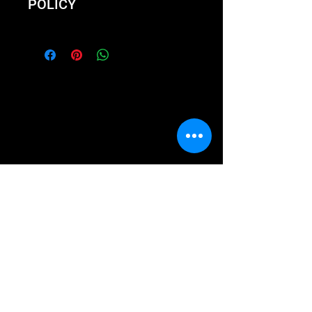
POLICY
Not happy with the product?
We'll take it back and exchange
it or give you a full refund.