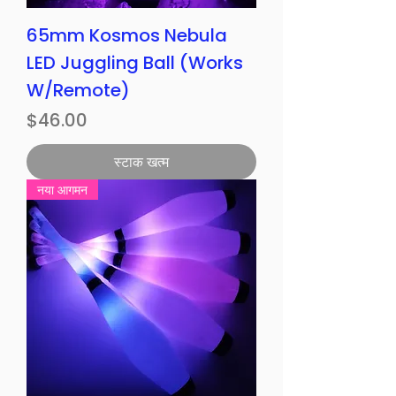
65mm Kosmos Nebula
LED Juggling Ball (Works
W/Remote)
मूल्य
$46.00
स्टाक खत्म
नया आगमन