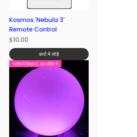
Kosmos 'Nebula 3'
Remote Control
मूल्य
$10.00
कार्ट में जोड़ें
स्टॉक में केवल 6. अब ऑर्डर दें