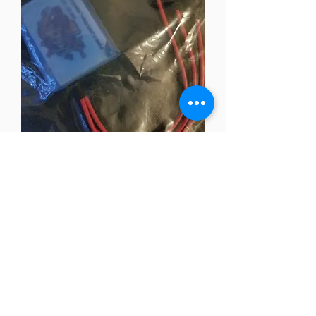
5 Heads Kosmos Charging
Distributor
Precio
35,00 US$
Agotado