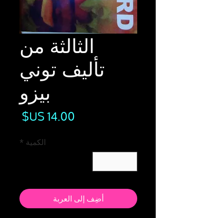
الثالثة من
تأليف توني
بيزو
السع
الكمية
*
أضِف إلى العربة