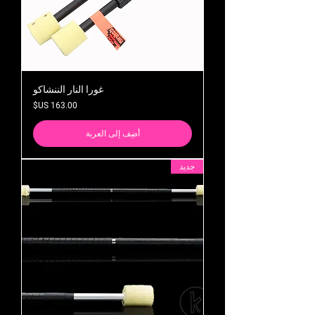
غورا النار الننشاكو
السعر
أضِف إلى العربة
جديد