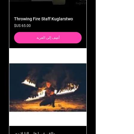
Throwing Fire Staff Kuglarstwo
السعر
أضِف إلى العربة
طاقم غورا فاير التايلاندي