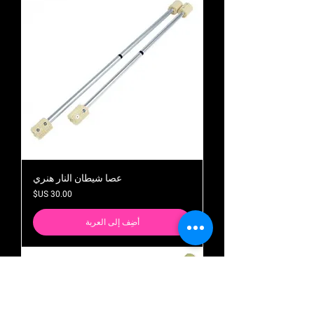
عصا شيطان النار هنري
السعر
أضِف إلى العربة