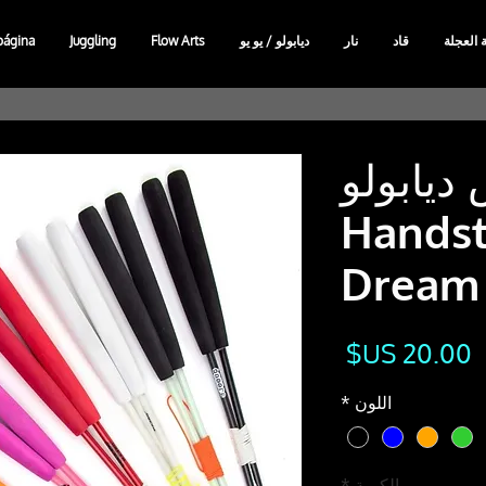
ة العجلة
قاد
نار
ديابولو / يو يو
Flow Arts
Juggling
página
ديابولو
Handst
Dream
السعر
اللون
*
الكمية
*