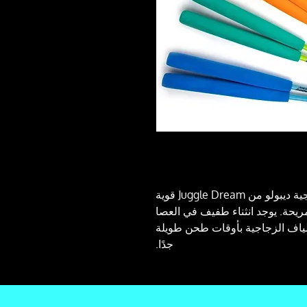
هذه العصي المصنوعة من الألياف الزجاجية ديبولو من Juggle Dream قوية
ريحة. يوجد انثناء طفيف في العصا
لياف الزجاجية بأوقات طحن طويلة
جدًا.