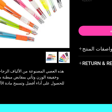
ة
اصفات المنتج
ادة:
الألياف الزجاجية
RETURN & R
Not happy with the
وخفيفة الوزن وتأتي بمقابض مبطنة م
and exchange it or 
للحصول على أداء أفضل وتسمح مادة الأ