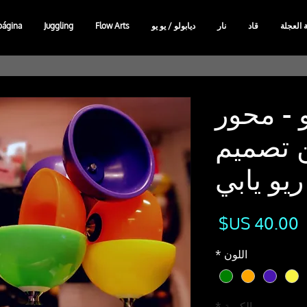
ة العجلة
قاد
نار
ديابولو / يو يو
Flow Arts
Juggling
página
و - محور
 تصميم
ريو يابي
السعر
اللون
*
الكمية
*