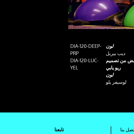
لون
DIA-120-DEEP-
ديب بيربل
PRP
Sund - محور القابض من تصميم
DIA-120-LUC-
ريو يابي
YEL
لون
لوسيفر يلو
تصل بنا
تابعنا