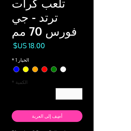
تلعب كرات
ترتد - جي
فورس 70 مم
السع
الخيار 1
*
الكمية
*
أضِف إلى العربة