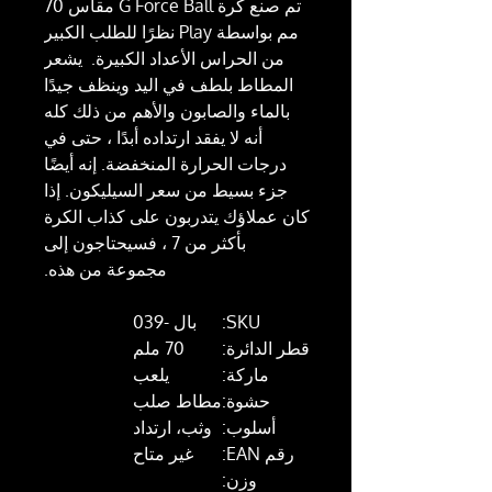
تم صنع كرة G Force Ball مقاس 70
مم بواسطة Play نظرًا للطلب الكبير
من الحراس الأعداد الكبيرة. يشعر
المطاط بلطف في اليد وينظف جيدًا
بالماء والصابون والأهم من ذلك كله
أنه لا يفقد ارتداده أبدًا ، حتى في
درجات الحرارة المنخفضة. إنه أيضًا
جزء بسيط من سعر السيليكون. إذا
كان عملاؤك يتدربون على كذاب الكرة
بأكثر من 7 ، فسيحتاجون إلى
مجموعة من هذه.
SKU:
بال -039
قطر الدائرة:
70 ملم
ماركة:
يلعب
حشوة:
مطاط صلب
أسلوب:
وثب، ارتداد
رقم EAN:
غير متاح
وزن: