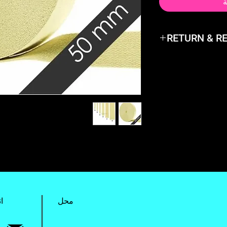
ة
RETURN & R
Not happy with the
and exchange it or 
محل
ا