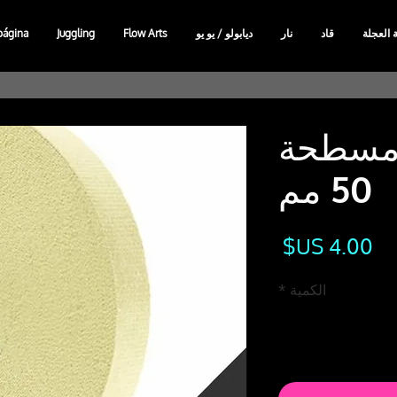
ة العجلة
قاد
نار
ديابولو / يو يو
Flow Arts
Juggling
página
ر مسطحة
50 مم
السعر
الكمية
*