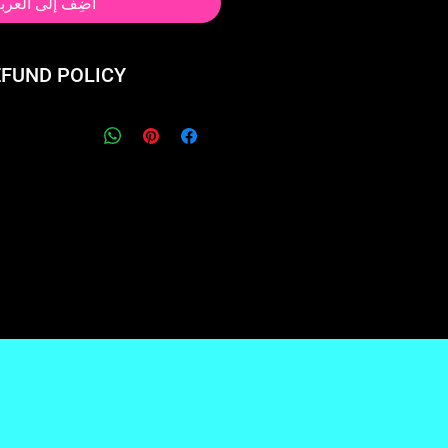
أضِف إلى العرب
EFUND POLICY
 product? We'll take it back
give you a full refund.