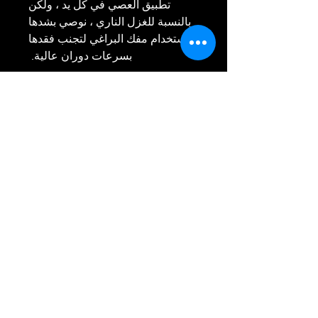
تطبيق العصي في كل يد ، ولكن
بالنسبة للغزل الناري ، نوصي بشدها
باستخدام مفك البراغي لتجنب فقدها
بسرعات دوران عالية.
إذا كان سطح العصي تالفًا ، فقد
ينحشر في الكفة ، وربطها بشكل دائم
، لذا اعتني بها ، ولا تتلف المناطق
الضامة للدعامة.
السعر للزوج ، بما في ذلك 8
المتحدث.
إنه أكثر طاقم عمل التنين سهل
الاستخدام على الإطلاق.
RETURN & REFUND
POLICY