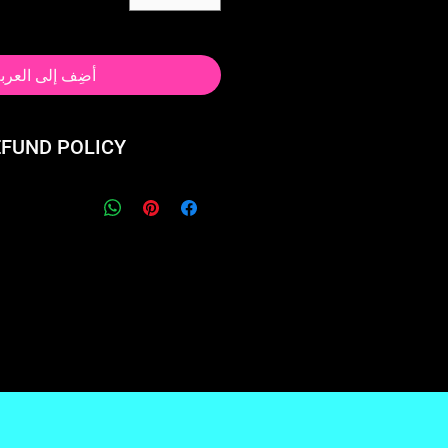
أضِف إلى العرب
EFUND POLICY
 product? We'll take it back
give you a full refund.