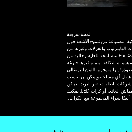
لمحة سريعة
كية. مصنوعة من نسيج الأشعة فوق
ت الهايبرلوب والعزلات وغيرها من
حركات النقاط التقنية المتقدمة. إنها أيضًا Poi متسامحة للغاية وخالية من
 ميسورة التكلفة. يتم توفيرها فارغة
سوى إضافة 2 كرات شعوذة! إنها متوفرة باللون البرتقالي
ا تشغل أي مساحة ويمكن أن تناسب
 لشركات الطلبات عبر البريد. يمكن
استخدامها مع كرات التنس أو أكياس القماش العادية أو كرات LED. يمكنك
أيضًا شراء المجموعة مع الكرات.