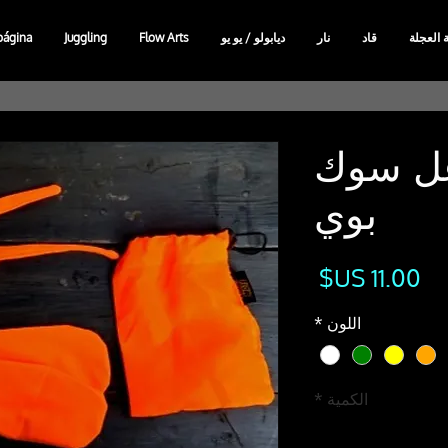
ة العجلة
قاد
نار
ديابولو / يو يو
Flow Arts
Juggling
página
ل سوك
بوي
السعر
اللون
*
الكمية
*