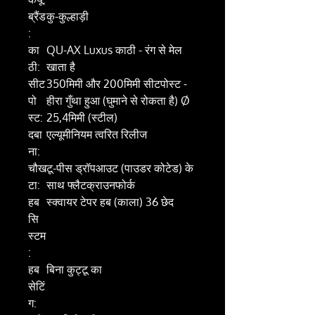
ब्रैंड
कु-कुल्हाड़ी
:
का
QU-AX Luxus काठी - रंग से मेल
ठी:
खाता है
सीट
350मिमी और 200मिमी सीटपोस्ट -
पो
हीरा गुँथा हुआ (घुमाने से रोकता है) Ø
स्ट:
25,4मिमी (स्टील)
दबा
एल्यूमीनियम त्वरित रिलीज
ना:
चौख
टू-पीस ड्रॉपआउट (पाउडर कोटेड) के
टा:
साथ फ्लैटक्राउनफोर्क
हब
स्क्वायर टेपर हब (काला) 36 छेद
सि
स्टम
:
हब
बिना कुट्टू का
सेटिं
ग: