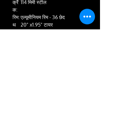
क्रैं
114 मिमी स्टील
क:
रिम:
एल्यूमीनियम रिम - 36 छेद
थ
20" x1.95" टायर
का
देना:
पैड
बड़ी सतह और एंटीस्लिप इंसर्ट के साथ
ल:
दो घटक पेडल
प्लेय
शुरुआती - इंटरमीडिएट
र
स्तर
:
शैली
ट्रेनर / फ्रीस्टाइल
:
वज़
9.00 किग्रा
न:
RETURN & REFUND