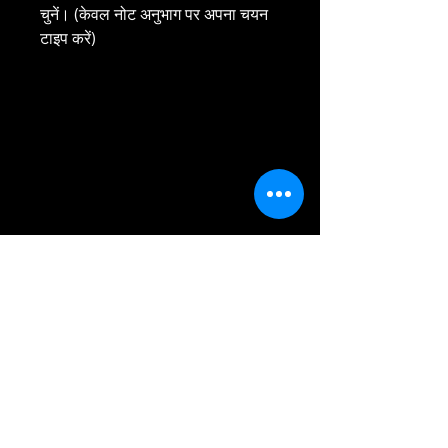
चुनें। (केवल नोट अनुभाग पर अपना चयन
टाइप करें)
एसकेयू:
बाल-026
व्यास:
65 मिमी
ब्रैंड:
हथकंडा सपना
भरने:
विसंक्रमित बीज
शैली:
थड बीन बैग
वज़न:
120 ग्रा