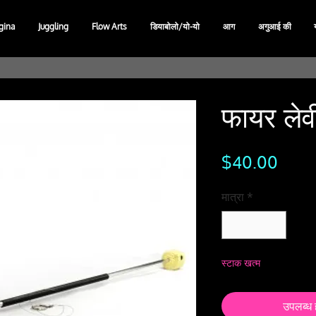
gina
Juggling
Flow Arts
डियाबोलो/यो-यो
आग
अगुआई की
फायर लेव
मूल्य
$40.00
मात्रा
*
स्टाक खत्म
उपलब्ध ह