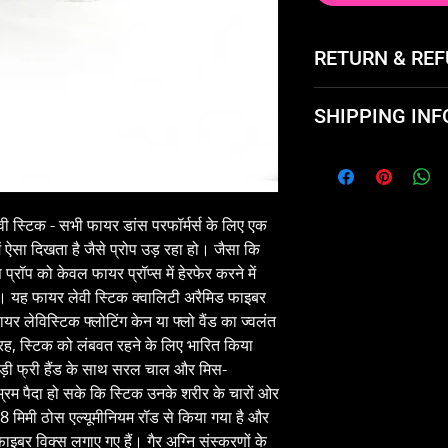
RETURN & REF
Not happy with the
SHIPPING INF
and exchange it or 
Flat rate $5 in the
Brooklyn and free 
and Circus Jams and
ी स्टिक - सभी फायर डांस परफॉर्मर्स के लिए एक
में ऐसा दिखता है जैसे प्रोप उड़ रहा हो। जैसा कि
ॉप को केवल फायर प्रॉप्स में हेरफेर करने में
ए। यह फायर लेवी स्टिक क्वालिटी अरैमिड फाइबर
र लेविस्टिक फ्लोटिंग केन या फ्लो वैंड का ज्वलंत
ह, स्टिक को लंबवत रहने के लिए भारित किया
ड़ी फ्री हैंड के साथ सरल चाल और मिस-
्रम पैदा हो सके कि स्टिक उनके शरीर के चारों ओर
ण 8 मिमी ठोस एल्यूमीनियम रॉड से किया गया है और
फाइबर विक्स लगाए गए हैं। गैर अग्नि संस्करणों के