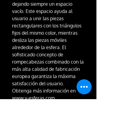
dejando siempre un espacio
vacío. Este espacio ayuda al
usuario a unir las piezas
rectangulares con los triángulos
fijos del mismo color, mientras
desliza las piezas móviles
alrededor de la esfera. El
sofisticado concepto de
rompecabezas combinado con la
más alta calidad de fabricación
europea garantiza la máxima
satisfacción del usuario.
Obtenga más información en
www.v-esferas.com
Para hombres y mujeres de todas
las edades que buscan:
CALIDAD-INNOVACIÓN-RETO
SKU
CUB-400