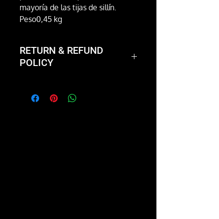
mayoría de las tijas de sillín.
Peso
0,45 kg
RETURN & REFUND
POLICY
Not happy with the product?
We'll take it back and exchange
it or give you a full refund.