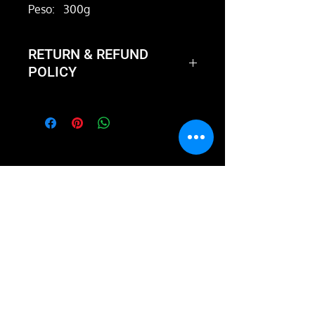
Peso:
300g
RETURN & REFUND
POLICY
Not happy with the product?
We'll take it back and exchange
it or give you a full refund.