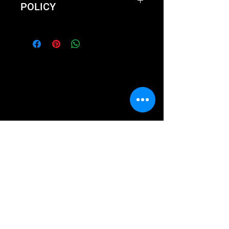
POLICY
Not happy with the product?
We'll take it back and exchange
it or give you a full refund.