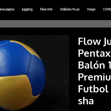
eva página
Juggling
Flow Arts
Diábolo/Yo-yo
Fuego
CON
Flow J
Pentax 
Balón 
Premi
Futbol
sha