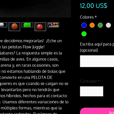
Pr
12,00 US$
Colores
*
ue decidimos mejorarlas! ¡Eche un
Escriba aquí para 
 las pelotas Flow Juggle!
(opcional)
abares? La respuesta simple es la
millas de aves. En algunos casos,
 arena y, en raras ocasiones, son
si no estamos hablando de bolas que
a convierte en una PELOTA DE
Cantidad
*
ieres es que cuando se caigan no se
e levantarlos pero no tendrás que
nos híbridos, hechos para el contacto
. Usamos diferentes variaciones de lo
 múltiples formas, mientras que la
Ag
bastante redondos. El número de