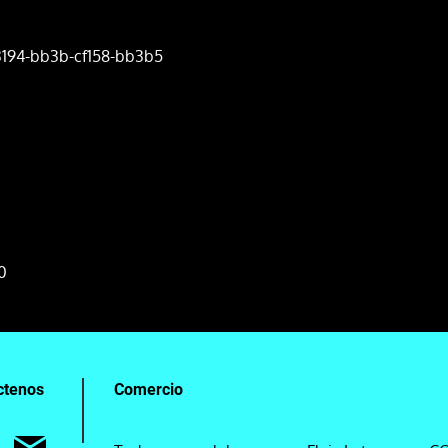
3194-bb3b-cf158-bb3b5
0
ctenos
Comercio