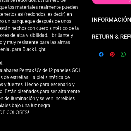
a que los materiales realmente pueden
enerlos así (redondos, es decir) en
INFORMACIÓN
mo un panqueque después de unos
stán hechos con cuero sintético de la
Hermosas bolas de
res de alta visibilidad. , brillante y
RETURN & REF
práctica y el escen
o y muy resistente para las almas
de flujo UV Pro 12
Not happy with the
genial para Black Light
and exchange it or 
OL
malabares Pentax UV de 12 paneles GOL
 de estrellas. La piel sintética de
s y fuertes. Hecho para escenario y
io. Están diseñados para ser altamente
ón de iluminación y se ven increíbles
niales bajo una luz negra
DE COLORES!