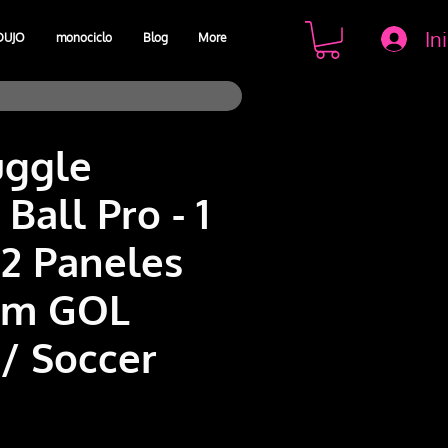
In
DUJO
monociclo
Blog
More
uggle
Ball Pro - 1
12 Paneles
um GOL
 / Soccer