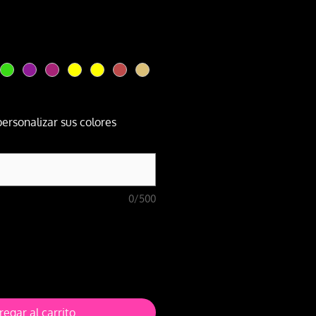
ecio
personalizar sus colores
0/500
regar al carrito