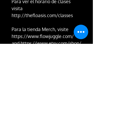
Para ver el horario de clases
visita
http://thefloasis.com/classes
Para la tienda Merch, visite
https://www.flowjuggle.com/
and https://www.etsy.com/shop/
3rdEarthFireproof