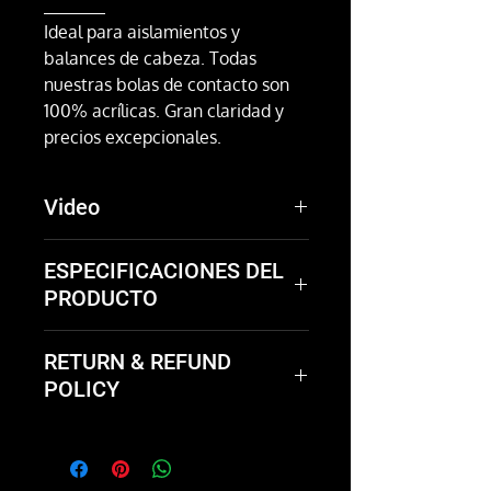
120 mm
Ideal para aislamientos y
balances de cabeza. Todas
nuestras bolas de contacto son
100% acrílicas. Gran claridad y
precios excepcionales.
Video
Guau
ESPECIFICACIONES DEL
PRODUCTO
Diámetro:
120mm
RETURN & REFUND
Peso:
117g
POLICY
Not happy with the product?
We'll take it back and exchange
it or give you a full refund.