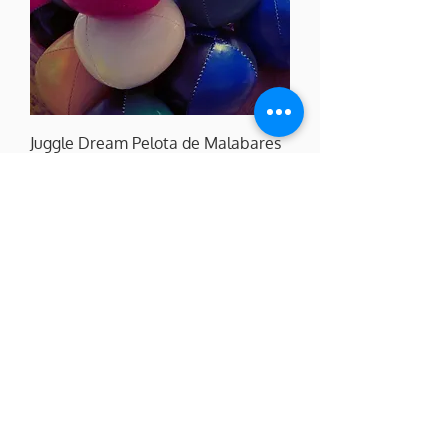
Juggle Dream Pelota de Malabares
'Thuds' - 120g
Precio
4,00 US$